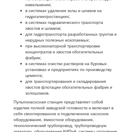
измельчения;
в системах удаления золы и шлаков на
гидроэлектростанциях;
в системах гидравлического транспорта
хвостов и шламов;
для гидротранспорта разработанных грунтов и
нерудных полезных ископаемых;
при высоконапорной транспортировке
концентратов и хвостов обогатительных
фабрик;
в системах очистки растворов на буровых
установках и предприятиях по производству
цемента;
для транспортирования и складирования
хвостов флотации обогатительных фабрик и
золошлаков.
Пульпонасосная станция представляет собой
изделие полной заводской готовности и включает в
себя смонтированное и подключенное насосное
оборудование, ёмкостное оборудование,
технологический трубопровод, трубопроводную
арматуру, оборудование КИПиА, системы отопления