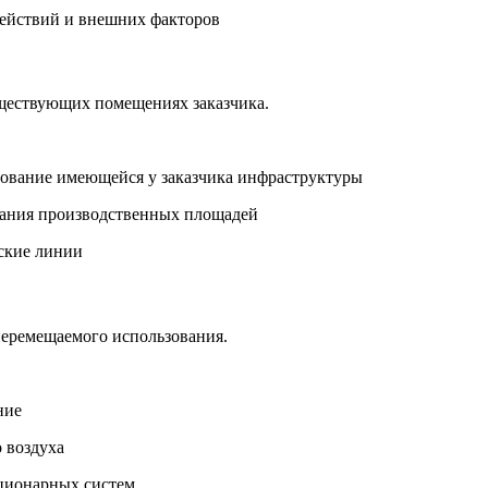
действий и внешних факторов
уществующих помещениях заказчика.
зование имеющейся у заказчика инфраструктуры
вания производственных площадей
ские линии
перемещаемого использования.
ние
 воздуха
тационарных систем