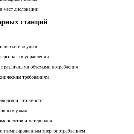
ии мест дислокации
орных станций
о очистки и осушки
персонала в управлении
ы с различными объемами потребления
ехническим требованиям
заводской готовности
новным узлам
компонентов и материалов
с оптимизированным энергопотреблением